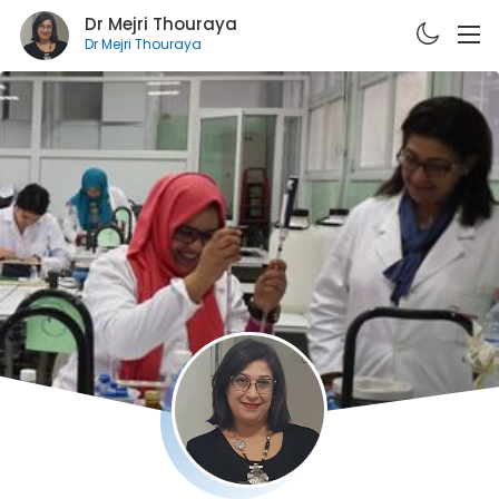
Dr Mejri Thouraya
Dr Mejri Thouraya
A PROPOS
CURRICULUM VITÆ
PUBLICATIONS
FORMATIONS
E-LEARNING
CONTACT