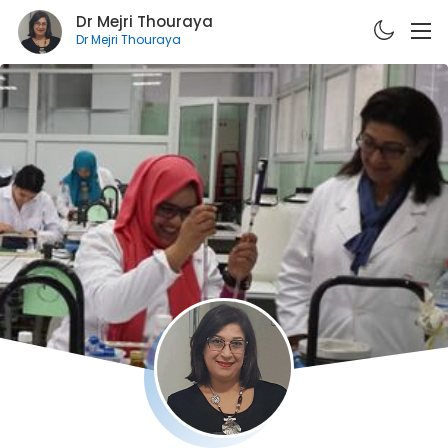
Dr Mejri Thouraya
Dr Mejri Thouraya
A PROPOS
CURRICULUM VITÆ
PUBLICATIONS
FORMATIONS
E-LEARNING
CONTACT