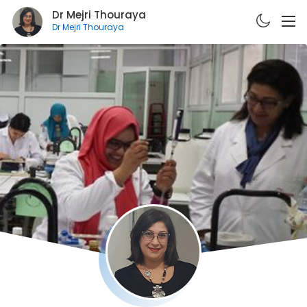
Dr Mejri Thouraya
Dr Mejri Thouraya
A PROPOS
CURRICULUM VITÆ
PUBLICATIONS
FORMATIONS
E-LEARNING
CONTACT