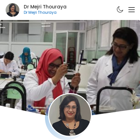
Dr Mejri Thouraya
Dr Mejri Thouraya
A PROPOS
CURRICULUM VITÆ
PUBLICATIONS
FORMATIONS
E-LEARNING
CONTACT